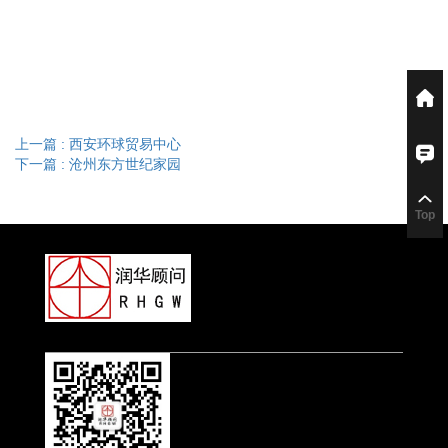
上一篇
: 西安环球贸易中心
下一篇
: 沧州东方世纪家园
Top
Top